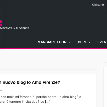
Chi sono
ND EVENTS IN FLORENCE
MANGIARE FUORI
BERE
EVEN
n nuovo blog Io Amo Firenze?
12
he molti mi faranno è: perché aprire un altro blog? e
perché tenerne in vita due? Le […]