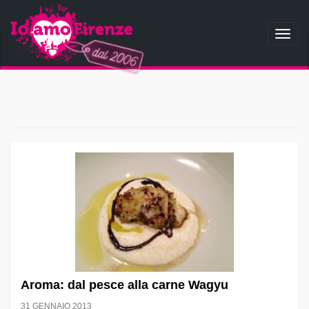
Toggl
naviga
Aroma: dal pesce alla carne Wagyu
31 GENNAIO 2013