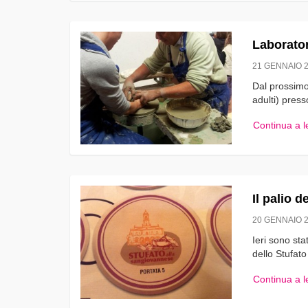
Laborator
21 GENNAIO 
Dal prossimo 
adulti) pres
Continua a 
Il palio 
20 GENNAIO 
Ieri sono sta
dello Stufato
Continua a 