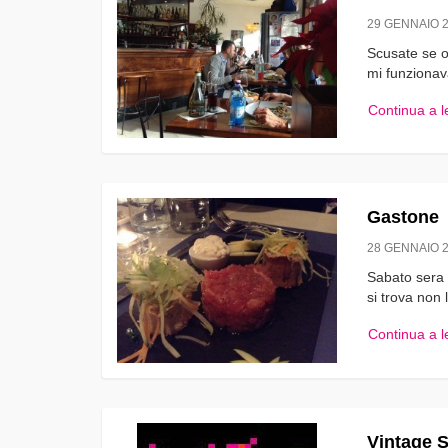
29 GENNAIO 
Scusate se o
mi funzionav
Continua a 
Gastone
28 GENNAIO 
Sabato sera 
si trova non 
Continua a 
Vintage S