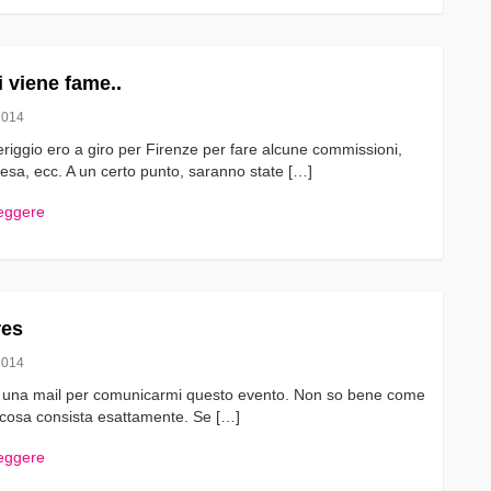
 viene fame..
2014
iggio ero a giro per Firenze per fare alcune commissioni,
esa, ecc. A un certo punto, saranno state […]
leggere
res
2014
a una mail per comunicarmi questo evento. Non so bene come
n cosa consista esattamente. Se […]
leggere