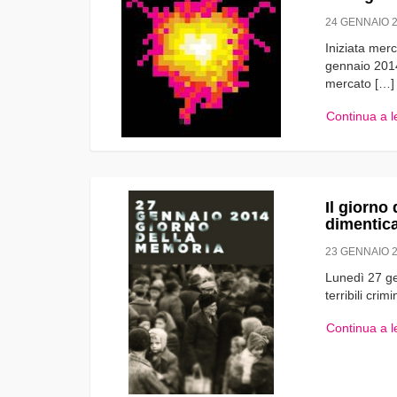
24 GENNAIO 
Iniziata mer
gennaio 2014
mercato […]
Continua a 
Il giorno
dimentic
23 GENNAIO 
Lunedì 27 ge
terribili crim
Continua a 