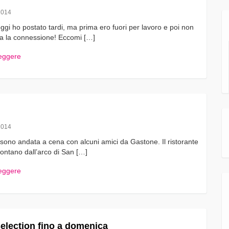
2014
ggi ho postato tardi, ma prima ero fuori per lavoro e poi non
a la connessione! Eccomi […]
leggere
2014
sono andata a cena con alcuni amici da Gastone. Il ristorante
lontano dall’arco di San […]
leggere
election fino a domenica