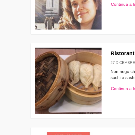
Continua a 
Ristorant
27 DICEMBRE
Non nego che
sushi e sash
Continua a 