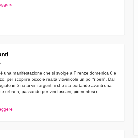
leggere
anti
2
i è una manifestazione che si svolge a Firenze domenica 6 e
o, per scoprire piccole realtà vitivinicole un po’ “ribelli”. Dal
fugiato in Siria ai vini argentini che sta portando avanti una
ione urbana, passando per vini toscani, piemontesi e
leggere