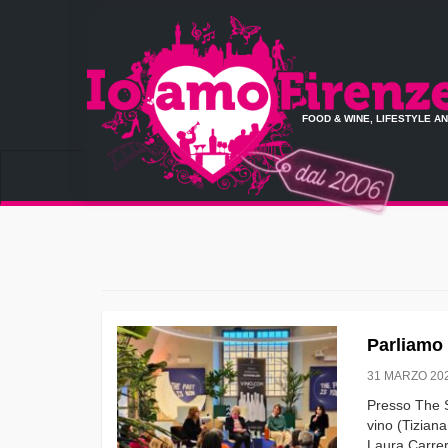
FOOD & WINE, LIFESTYLE A
Parliamo 
31 MARZO 20
Presso The St
vino (Tiziana
Laura Carrera