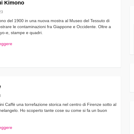
ui Kimono
23
ono del 1900 in una nuova mostra al Museo del Tessuto di
strare le contaminazioni fra Giappone e Occidente. Oltre a
iyo-e, stampe e quadri.
leggere
è
3
ini Caffè una torrefazione storica nel centro di Firenze sotto al
helangelo. Ho scoperto tante cose su come si fa un buon
leggere