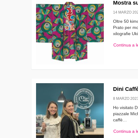
Mostra s
14 MARZO 20
Oltre 50 kim
Prato per mo
xilografie Uk
Continua a 
Dini Caff
8 MARZO 202
Ho visitato D
piazzale Mic
caffè…
Continua a 