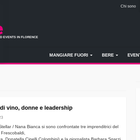
Chi sono
ND EVENTS IN FLORENCE
MANGIARE FUORI
BERE
EVEN
di vino, donne e leadership
23
ellar / Nana Bianca si sono confrontate tre imprenditrici del
 Frescobaldi,
, Donatella Cinelli Colombini) e la giornalista Barbara Sgarzi