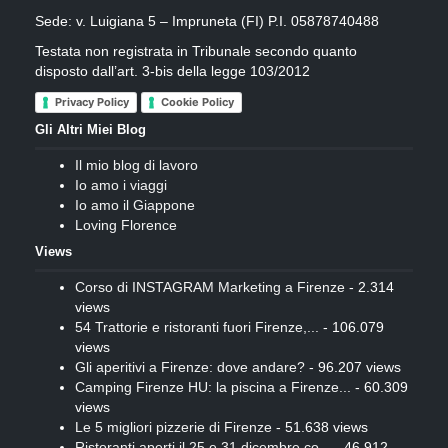
Sede: v. Luigiana 5 – Impruneta (FI) P.I. 05878740488
Testata non registrata in Tribunale secondo quanto
disposto dall’art. 3-bis della legge 103/2012
Privacy Policy
Cookie Policy
Gli Altri Miei Blog
Il mio blog di lavoro
Io amo i viaggi
Io amo il Giappone
Loving Florence
Views
Corso di INSTAGRAM Marketing a Firenze
- 2.314
views
54 Trattorie e ristoranti fuori Firenze,...
- 106.079
views
Gli aperitivi a Firenze: dove andare?
- 96.207 views
Camping Firenze HU: la piscina a Firenze...
- 60.309
views
Le 5 migliori pizzerie di Firenze
- 51.638 views
Ristoranti aperti il 25 e 31 dicembre co...
- 46.912