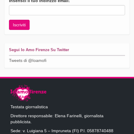
Inserisci il tuo indirizzo email:
Segui Io Amo Firenze Su Twitter
Tweets di @Ioamofi
Testata giornalistica
Direttore responsabile: Elena Farinelli, giornalista
pubblicista.
Sede: v. Luigiana 5 – Impruneta (FI) P.I. 05878740488