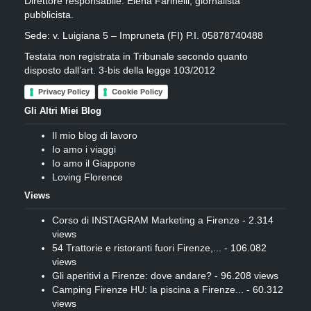
Direttore responsabile: Elena Farinelli, giornalista
pubblicista.
Sede: v. Luigiana 5 – Impruneta (FI) P.I. 05878740488
Testata non registrata in Tribunale secondo quanto
disposto dall’art. 3-bis della legge 103/2012
Privacy Policy
Cookie Policy
Gli Altri Miei Blog
Il mio blog di lavoro
Io amo i viaggi
Io amo il Giappone
Loving Florence
Views
Corso di INSTAGRAM Marketing a Firenze
- 2.314
views
54 Trattorie e ristoranti fuori Firenze,...
- 106.082
views
Gli aperitivi a Firenze: dove andare?
- 96.208 views
Camping Firenze HU: la piscina a Firenze...
- 60.312
views