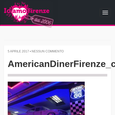
Toggl
naviga
5 APRILE 2017 • NESSUN COMMENTO
AmericanDinerFirenze_c