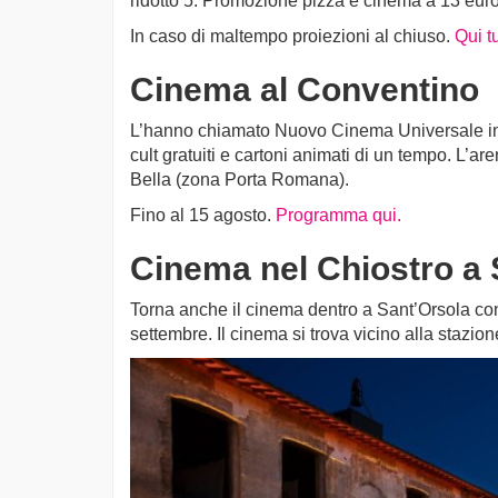
ridotto 5. Promozione pizza e cinema a 13 euro
In caso di maltempo proiezioni al chiuso.
Qui t
Cinema al Conventino
L’hanno chiamato Nuovo Cinema Universale in 
cult gratuiti e cartoni animati di un tempo. L’ar
Bella (zona Porta Romana).
Fino al 15 agosto.
Programma qui.
Cinema nel Chiostro a 
Torna anche il cinema dentro a Sant’Orsola con 
settembre. Il cinema si trova vicino alla stazio