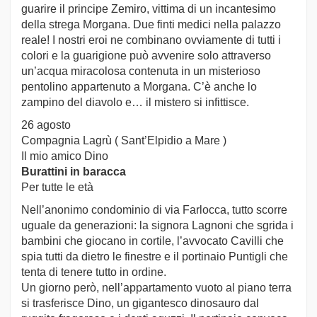
guarire il principe Zemiro, vittima di un incantesimo
della strega Morgana. Due finti medici nella palazzo
reale! I nostri eroi ne combinano ovviamente di tutti i
colori e la guarigione può avvenire solo attraverso
un’acqua miracolosa contenuta in un misterioso
pentolino appartenuto a Morgana. C’è anche lo
zampino del diavolo e… il mistero si infittisce.
26 agosto
Compagnia Lagrù ( Sant’Elpidio a Mare )
Il mio amico Dino
Burattini in baracca
Per tutte le età
Nell’anonimo condominio di via Farlocca, tutto scorre
uguale da generazioni: la signora Lagnoni che sgrida i
bambini che giocano in cortile, l’avvocato Cavilli che
spia tutti da dietro le finestre e il portinaio Puntigli che
tenta di tenere tutto in ordine.
Un giorno però, nell’appartamento vuoto al piano terra
si trasferisce Dino, un gigantesco dinosauro dal