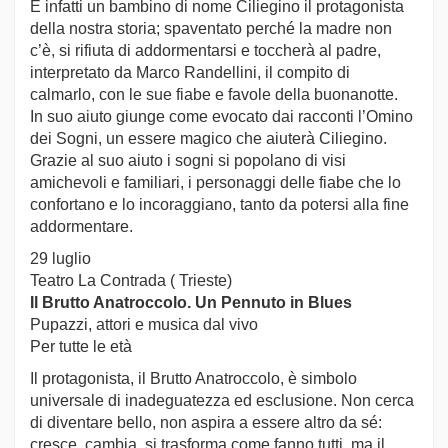
È infatti un bambino di nome Ciliegino il protagonista
della nostra storia; spaventato perché la madre non
c’è, si rifiuta di addormentarsi e toccherà al padre,
interpretato da Marco Randellini, il compito di
calmarlo, con le sue fiabe e favole della buonanotte.
In suo aiuto giunge come evocato dai racconti l’Omino
dei Sogni, un essere magico che aiuterà Ciliegino.
Grazie al suo aiuto i sogni si popolano di visi
amichevoli e familiari, i personaggi delle fiabe che lo
confortano e lo incoraggiano, tanto da potersi alla fine
addormentare.
29 luglio
Teatro La Contrada ( Trieste)
Il Brutto Anatroccolo. Un Pennuto in Blues
Pupazzi, attori e musica dal vivo
Per tutte le età
Il protagonista, il Brutto Anatroccolo, è simbolo
universale di inadeguatezza ed esclusione. Non cerca
di diventare bello, non aspira a essere altro da sé:
cresce, cambia, si trasforma come fanno tutti, ma il