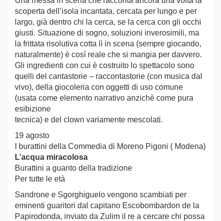
Una messa in scena che racconta ancora una volta la
scoperta dell’isola incantata, cercata per lungo e per
largo, già dentro chi la cerca, se la cerca con gli occhi
giusti. Situazione di sogno, soluzioni inverosimili, ma
la frittata risolutiva cotta lì in scena (sempre giocando,
naturalmente) è così reale che si mangia per davvero.
Gli ingredienti con cui è costruito lo spettacolo sono
quelli del cantastorie – raccontastorie (con musica dal
vivo), della giocoleria con oggetti di uso comune
(usata come elemento narrativo anzichè come pura
esibizione
tecnica) e del clown variamente mescolati.
19 agosto
I burattini della Commedia di Moreno Pigoni ( Modena)
L’acqua miracolosa
Burattini a guanto della tradizione
Per tutte le età
Sandrone e Sgorghiguelo vengono scambiati per
eminenti guaritori dal capitano Escobombardon de la
Papirodonda, inviato da Zulim il re a cercare chi possa