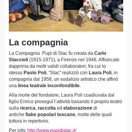
La compagnia
La Compagnia Pupi di Stac fu creata da
Carlo
Staccioli
(1915-1971), a Firenze nel 1946. Affiancato
dapprima da molti validi collaboratori, fra cui lo
stesso
Paolo Poli
, “Stac” realizzò con
Laura Poli
, in
compagnia dal 1958, un sodalizio artistico che affinò
una
linea teatrale inconfondibile
.
Alla morte del fondatore, Laura Poli coadiuvata dal
figlio Enrico proseguì l’attività basando il proprio teatro
sulla
ricerca
,
raccolta
ed
elaborazione
di
antiche
fiabe popolari toscane
, molte delle quali
tuttora in repertorio.
Per info:
http://www.pupidistac.it/