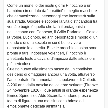
Come un monello dei nostri giorni Pinocchio è un
bambino circondato da “burattini” o meglio maschere
che caratterizzano i personaggi che incontrerà sulla
sua strada. Giocare e scoprire la vita districandosi tra
verità e bugie è quello che farà il protagonista
nell’incontro con Geppetto, il Grillo Parlante, il Gatto e
la Volpe, Lucignolo, ed altri personaggi simbolo di un
mondo e di una società in cui è bello vivere
nonostante le asperità. E se le orecchie d’asino sono
pronte a farsi indossare volentieri, Pinocchio è
altrettanto lesto a cavarsi d’impiccio dalle situazioni
più pericolose.
Questo nuovo allestimento nasce da un condiviso
desiderio di omaggiare ancora una volta, attraverso
l’arte teatrale, l’intramontabile capolavoro di Collodi.
A 200 anni dalla nascita del celebre scrittore (Firenze
24 novembre 1826), i due artisti di grande esperienza
Enrico Spinelli ed Aldo Sicurella fondono prosa e
teatro di figura in una messinscena briosa ed
emozionante dedicata all’infanzia.