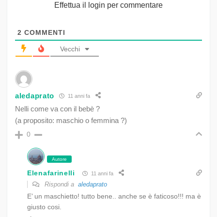
Effettua il login per commentare
2
COMMENTI
Vecchi
aledaprato
11 anni fa
Nelli come va con il bebè ?
(a proposito: maschio o femmina ?)
0
Autore
Elenafarinelli
11 anni fa
Rispondi a
aledaprato
E’ un maschietto! tutto bene.. anche se è faticoso!!! ma è
giusto cosi.