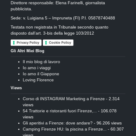
Direttore responsabile: Elena Farinelli, giornalista
pubblicista.
Sede: v. Luigiana 5 – Impruneta (FI) P.I. 05878740488
Testata non registrata in Tribunale secondo quanto
disposto dall’art. 3-bis della legge 103/2012
Privacy Policy
Cookie Policy
Gli Altri Miei Blog
Il mio blog di lavoro
Io amo i viaggi
Io amo il Giappone
Loving Florence
Views
Corso di INSTAGRAM Marketing a Firenze
- 2.314
views
54 Trattorie e ristoranti fuori Firenze,...
- 106.078
views
Gli aperitivi a Firenze: dove andare?
- 96.206 views
Camping Firenze HU: la piscina a Firenze...
- 60.307
views