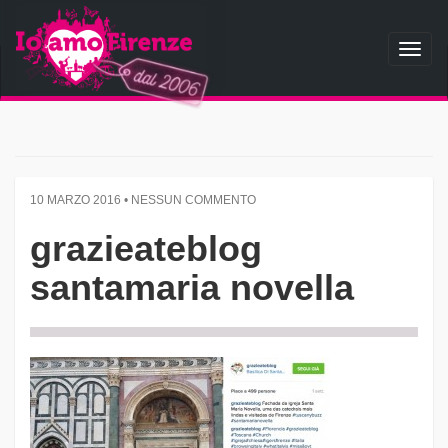
Toggl
naviga
10 MARZO 2016 • NESSUN COMMENTO
grazieateblog
santamaria novella