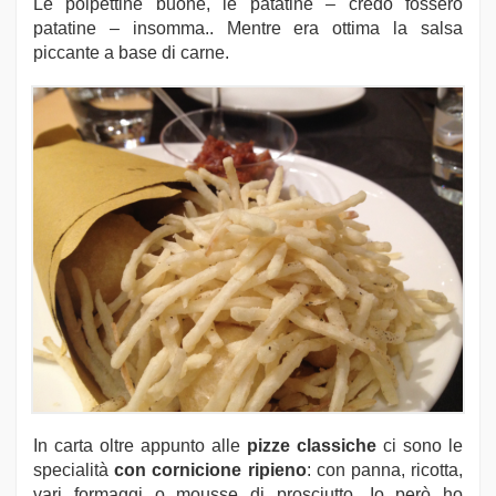
Le polpettine buone, le patatine – credo fossero
patatine – insomma.. Mentre era ottima la salsa
piccante a base di carne.
In carta oltre appunto alle
pizze classiche
ci sono le
specialità
con cornicione ripieno
: con panna, ricotta,
vari formaggi o mousse di prosciutto. Io però ho