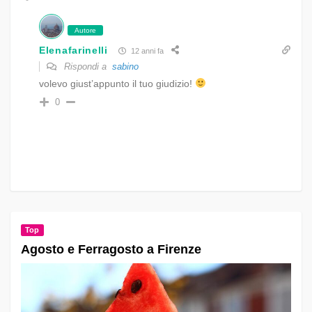
Autore
Elenafarinelli
12 anni fa
Rispondi a
sabino
volevo giust’appunto il tuo giudizio!
0
Top
Agosto e Ferragosto a Firenze