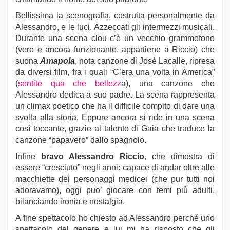
Bellissima la scenografia, costruita personalmente da
Alessandro, e le luci. Azzeccati gli intermezzi musicali.
Durante una scena clou c’è un vecchio grammofono
(vero e ancora funzionante, appartiene a Riccio) che
suona
Amapola
, nota canzone di José Lacalle, ripresa
da diversi film, fra i quali “C’era una volta in America”
(
sentite qua che bellezz
a), una canzone che
Alessandro dedica a suo padre. La scena rappresenta
un climax poetico che ha il difficile compito di dare una
svolta alla storia. Eppure ancora si ride in una scena
così toccante, grazie al talento di Gaia che traduce la
canzone “papavero” dallo spagnolo.
Infine
bravo Alessandro Riccio
, che dimostra di
essere “cresciuto” negli anni: capace di andar oltre alle
macchiette dei personaggi medicei (che pur tutti noi
adoravamo), oggi puo’ giocare con temi più adulti,
bilanciando ironia e nostalgia.
A fine spettacolo ho chiesto ad Alessandro perché uno
spettacolo del genere e lui mi ha risposto che gli