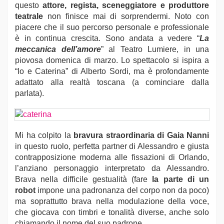
questo
attore, regista, sceneggiatore e produttore
teatrale
non finisce mai di sorprendermi. Noto con
piacere che il suo percorso personale e professionale
è in continua crescita. Sono andata a vedere “
La
meccanica dell’amore
” al Teatro Lumiere, in una
piovosa domenica di marzo. Lo spettacolo si ispira a
“Io e Caterina” di Alberto Sordi, ma è profondamente
adattato alla realtà toscana (a cominciare dalla
parlata).
Mi ha colpito la
bravura straordinaria di Gaia Nanni
in questo ruolo, perfetta partner di Alessandro e giusta
contrapposizione moderna alle fissazioni di Orlando,
l’anziano personaggio interpretato da Alessandro.
Brava nella difficile gestualità (fare
la parte di un
robot
impone una padronanza del corpo non da poco)
ma soprattutto brava nella modulazione della voce,
che giocava con timbri e tonalità diverse, anche solo
chiamando il nome del suo padrone.