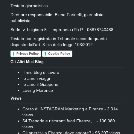
Testata giornalistica
Direttore responsabile: Elena Farinelli, giornalista
pubblicista.
Sede: v. Luigiana 5 – Impruneta (FI) P.I. 05878740488
Testata non registrata in Tribunale secondo quanto
disposto dall’art. 3-bis della legge 103/2012
Privacy Policy
Cookie Policy
Gli Altri Miei Blog
Il mio blog di lavoro
Io amo i viaggi
Io amo il Giappone
Loving Florence
Views
Corso di INSTAGRAM Marketing a Firenze
- 2.314
views
54 Trattorie e ristoranti fuori Firenze,...
- 106.080
views
Gli aperitivi a Firenze: dove andare?
- 96.207 views