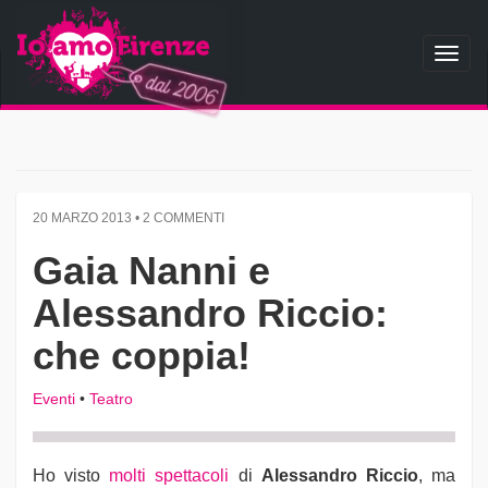
Toggl
naviga
20 MARZO 2013 • 2 COMMENTI
Gaia Nanni e
Alessandro Riccio:
che coppia!
Eventi
•
Teatro
Ho visto
molti spettacoli
di
Alessandro Riccio
, ma