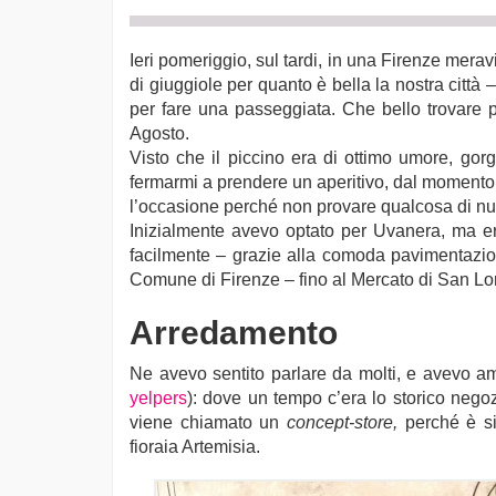
Ieri pomeriggio, sul tardi, in una Firenze mera
di giuggiole per quanto è bella la nostra città
per fare una passeggiata. Che bello trovare 
Agosto.
Visto che il piccino era di ottimo umore, gor
fermarmi a prendere un aperitivo, dal momento
l’occasione perché non provare qualcosa di n
Inizialmente avevo optato per Uvanera, ma era
facilmente – grazie alla comoda pavimentazion
Comune di Firenze – fino al Mercato di San Lor
Arredamento
Ne avevo sentito parlare da molti, e avevo am
yelpers
): dove un tempo c’era lo storico negoz
viene chiamato un
concept-store,
perché è sia
fioraia Artemisia.