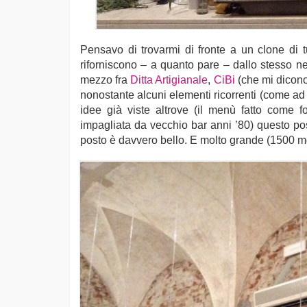
Pensavo di trovarmi di fronte a un clone di tu
riforniscono – a quanto pare – dallo stesso n
mezzo fra
Ditta Artigianale
,
CiBi
(che mi dicon
nonostante alcuni elementi ricorrenti (come ad
idee già viste altrove (il menù fatto come fo
impagliata da vecchio bar anni ’80) questo post
posto è davvero bello. E molto grande (1500 m