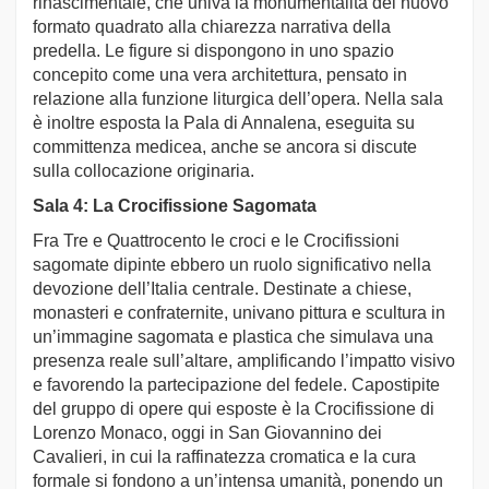
rinascimentale, che univa la monumentalità del nuovo
formato quadrato alla chiarezza narrativa della
predella. Le figure si dispongono in uno spazio
concepito come una vera architettura, pensato in
relazione alla funzione liturgica dell’opera. Nella sala
è inoltre esposta la Pala di Annalena, eseguita su
committenza medicea, anche se ancora si discute
sulla collocazione originaria.
Sala 4: La Crocifissione Sagomata
Fra Tre e Quattrocento le croci e le Crocifissioni
sagomate dipinte ebbero un ruolo significativo nella
devozione dell’Italia centrale. Destinate a chiese,
monasteri e confraternite, univano pittura e scultura in
un’immagine sagomata e plastica che simulava una
presenza reale sull’altare, amplificando l’impatto visivo
e favorendo la partecipazione del fedele. Capostipite
del gruppo di opere qui esposte è la Crocifissione di
Lorenzo Monaco, oggi in San Giovannino dei
Cavalieri, in cui la raffinatezza cromatica e la cura
formale si fondono a un’intensa umanità, ponendo un