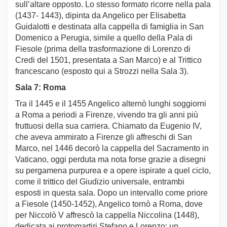
sull’altare opposto. Lo stesso formato ricorre nella pala
(1437- 1443), dipinta da Angelico per Elisabetta
Guidalotti e destinata alla cappella di famiglia in San
Domenico a Perugia, simile a quello della Pala di
Fiesole (prima della trasformazione di Lorenzo di
Credi del 1501, presentata a San Marco) e al Trittico
francescano (esposto qui a Strozzi nella Sala 3).
Sala 7: Roma
Tra il 1445 e il 1455 Angelico alternò lunghi soggiorni
a Roma a periodi a Firenze, vivendo tra gli anni più
fruttuosi della sua carriera. Chiamato da Eugenio IV,
che aveva ammirato a Firenze gli affreschi di San
Marco, nel 1446 decorò la cappella del Sacramento in
Vaticano, oggi perduta ma nota forse grazie a disegni
su pergamena purpurea e a opere ispirate a quel ciclo,
come il trittico del Giudizio universale, entrambi
esposti in questa sala. Dopo un intervallo come priore
a Fiesole (1450-1452), Angelico tornò a Roma, dove
per Niccolò V affrescò la cappella Niccolina (1448),
dedicata ai protomartiri Stefano e Lorenzo: un