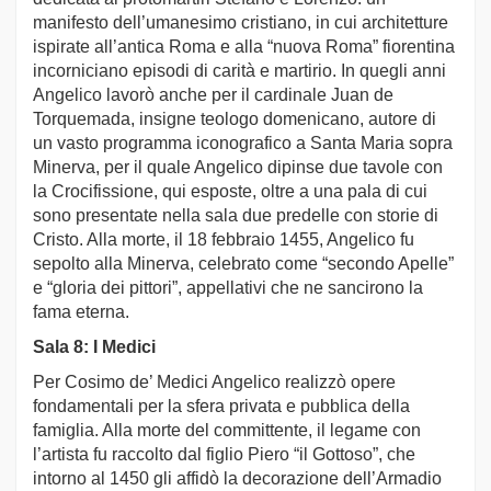
manifesto dell’umanesimo cristiano, in cui architetture
ispirate all’antica Roma e alla “nuova Roma” fiorentina
incorniciano episodi di carità e martirio. In quegli anni
Angelico lavorò anche per il cardinale Juan de
Torquemada, insigne teologo domenicano, autore di
un vasto programma iconografico a Santa Maria sopra
Minerva, per il quale Angelico dipinse due tavole con
la Crocifissione, qui esposte, oltre a una pala di cui
sono presentate nella sala due predelle con storie di
Cristo. Alla morte, il 18 febbraio 1455, Angelico fu
sepolto alla Minerva, celebrato come “secondo Apelle”
e “gloria dei pittori”, appellativi che ne sancirono la
fama eterna.
Sala 8: I Medici
Per Cosimo de’ Medici Angelico realizzò opere
fondamentali per la sfera privata e pubblica della
famiglia. Alla morte del committente, il legame con
l’artista fu raccolto dal figlio Piero “il Gottoso”, che
intorno al 1450 gli affidò la decorazione dell’Armadio