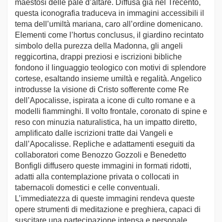
maestosi delle pale d’altare. Diffusa già nel Trecento,
questa iconografia traduceva in immagini accessibili il
tema dell’umiltà mariana, caro all’ordine domenicano.
Elementi come l’hortus conclusus, il giardino recintato
simbolo della purezza della Madonna, gli angeli
reggicortina, drappi preziosi e iscrizioni bibliche
fondono il linguaggio teologico con motivi di splendore
cortese, esaltando insieme umiltà e regalità. Angelico
introdusse la visione di Cristo sofferente come Re
dell’Apocalisse, ispirata a icone di culto romane e a
modelli fiamminghi. Il volto frontale, coronato di spine e
reso con minuzia naturalistica, ha un impatto diretto,
amplificato dalle iscrizioni tratte dai Vangeli e
dall’Apocalisse. Repliche e adattamenti eseguiti da
collaboratori come Benozzo Gozzoli e Benedetto
Bonfigli diffusero queste immagini in formati ridotti,
adatti alla contemplazione privata o collocati in
tabernacoli domestici e celle conventuali.
L’immediatezza di queste immagini rendeva queste
opere strumenti di meditazione e preghiera, capaci di
suscitare una partecipazione intensa e personale.