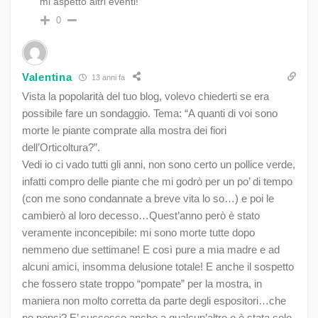
mi aspetto altri eventi!
0
Valentina
13 anni fa
Vista la popolarità del tuo blog, volevo chiederti se era
possibile fare un sondaggio. Tema: “A quanti di voi sono
morte le piante comprate alla mostra dei fiori
dell’Orticoltura?”.
Vedi io ci vado tutti gli anni, non sono certo un pollice verde,
infatti compro delle piante che mi godrò per un po’ di tempo
(con me sono condannate a breve vita lo so…) e poi le
cambierò al loro decesso…Quest’anno però è stato
veramente inconcepibile: mi sono morte tutte dopo
nemmeno due settimane! E così pure a mia madre e ad
alcuni amici, insomma delusione totale! E anche il sospetto
che fossero state troppo “pompate” per la mostra, in
maniera non molto corretta da parte degli espositori…che
ne pensi? E’ successo anche a qualcun’altro o è stata solo