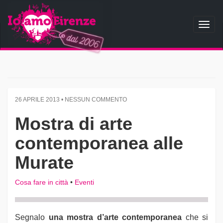
Toggl
naviga
26 APRILE 2013 • NESSUN COMMENTO
Mostra di arte
contemporanea alle
Murate
Cosa fare in città
•
Eventi
Segnalo
una mostra d’arte contemporanea
che si