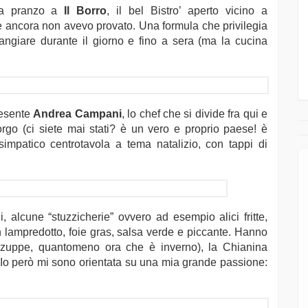
, a pranzo a
Il Borro
, il bel Bistro’ aperto vicino a
e ancora non avevo provato. Una formula che privilegia
 mangiare durante il giorno e fino a sera (ma la cucina
resente
Andrea Campani
, lo chef che si divide fra qui e
orgo (ci siete mai stati? è un vero e proprio paese! è
simpatico centrotavola a tema natalizio, con tappi di
 alcune “stuzzicherie” ovvero ad esempio alici fritte,
on lampredotto, foie gras, salsa verde e piccante. Hanno
o zuppe, quantomeno ora che è inverno), la Chianina
. Io però mi sono orientata su una mia grande passione: