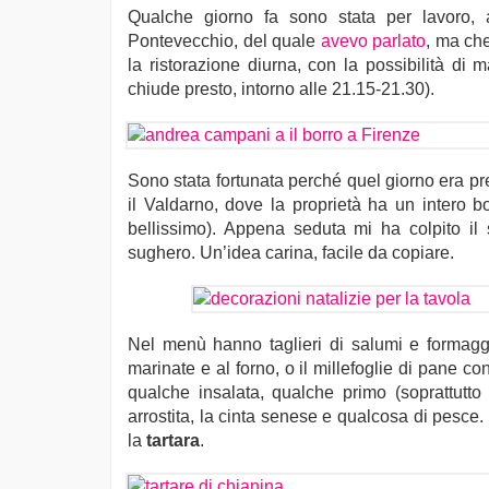
Qualche giorno fa sono stata per lavoro
Pontevecchio, del quale
avevo parlato
, ma ch
la ristorazione diurna, con la possibilità di
chiude presto, intorno alle 21.15-21.30).
Sono stata fortunata perché quel giorno era p
il Valdarno, dove la proprietà ha un intero b
bellissimo). Appena seduta mi ha colpito il 
sughero. Un’idea carina, facile da copiare.
Nel menù hanno taglieri di salumi e formaggi,
marinate e al forno, o il millefoglie di pane c
qualche insalata, qualche primo (soprattutt
arrostita, la cinta senese e qualcosa di pesce
la
tartara
.