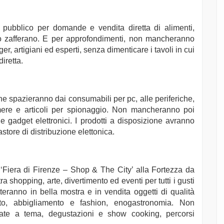
l pubblico per domande e vendita diretta di alimenti,
llo zafferano. E per approfondimenti, non mancheranno
r, artigiani ed esperti, senza dimenticare i tavoli in cui
diretta.
che spazieranno dai consumabili per pc, alle periferiche,
amere e articoli per spionaggio. Non mancheranno poi
i e gadget elettronici. I prodotti a disposizione avranno
astore di distribuzione elettonica.
‘Fiera di Firenze – Shop & The City’ alla Fortezza da
shopping, arte, divertimento ed eventi per tutti i gusti
tteranno in bella mostra e in vendita oggetti di qualità
nto, abbigliamento e fashion, enogastronomia. Non
erate a tema, degustazioni e show cooking, percorsi