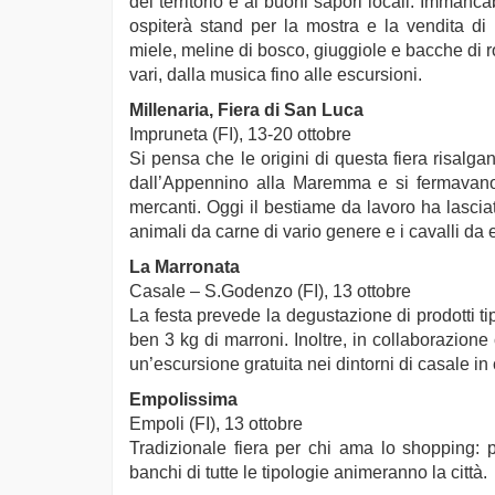
del territorio e ai buoni sapori locali. Immanca
ospiterà stand per la mostra e la vendita di 
miele, meline di bosco, giuggiole e bacche di ro
vari, dalla musica fino alle escursioni.
Millenaria, Fiera di San Luca
Impruneta (FI), 13-20 ottobre
Si pensa che le origini di questa fiera risalg
dall’Appennino alla Maremma e si fermavano 
mercanti. Oggi il bestiame da lavoro ha lasciat
animali da carne di vario genere e i cavalli da 
La Marronata
Casale – S.Godenzo (FI), 13 ottobre
La festa prevede la degustazione di prodotti tipi
ben 3 kg di marroni. Inoltre, in collaborazion
un’escursione gratuita nei dintorni di casale in
Empolissima
Empoli (FI), 13 ottobre
Tradizionale fiera per chi ama lo shopping: p
banchi di tutte le tipologie animeranno la città.