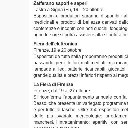
Zafferano sapori e saperi
Lastra a Signa (FI), 19 – 20 ottobre
Espositori e produttori saranno disponibili a
medicinali e prodotti di bellezza derivati da
conferenze e incontri con noti cuochi, foodblogge
ogni due ore si potrà assistere alla sfioritura in 
Fiera dell’elettronica
Firenze, 19 e 20 ottobre
Espositori da tutta Italia proporranno prodotti 
passando per i lettori multimediali, microc
lampade al led, batterie ricaricabili, giocattol
grande qualità e prezzi inferiori rispetto ai meg
La Fiera di Firenze
Firenze, dal 19 al 27 ottobre
Si riconferma l’appuntamento annuale con la 
Basso, che presenta un variegato programma tra 
e per tutte le tasche. Oltre 350 espositori me
delle più svariate merceologie: arredame
mancherà l’intrattenimento: aperitivi con s