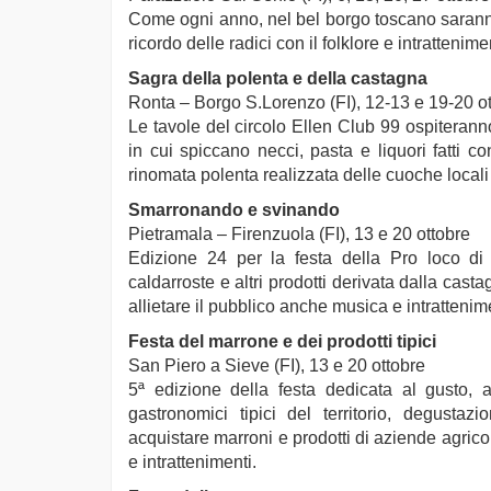
Come ogni anno, nel bel borgo toscano saranno p
ricordo delle radici con il folklore e intrattenime
Sagra della polenta e della castagna
Ronta – Borgo S.Lorenzo (FI), 12-13 e 19-20 o
Le tavole del circolo Ellen Club 99 ospiterann
in cui spiccano necci, pasta e liquori fatti c
rinomata polenta realizzata delle cuoche locali 
Smarronando e svinando
Pietramala – Firenzuola (FI), 13 e 20 ottobre
Edizione 24 per la festa della Pro loco di P
caldarroste e altri prodotti derivata dalla cas
allietare il pubblico anche musica e intrattenime
Festa del marrone e dei prodotti tipici
San Piero a Sieve (FI), 13 e 20 ottobre
5ª edizione della festa dedicata al gusto, al
gastronomici tipici del territorio, degustaz
acquistare marroni e prodotti di aziende agricole 
e intrattenimenti.