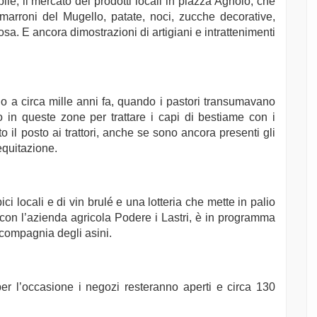
bile, il mercato dei prodotti locali in piazza Agnolo, che
marroni del Mugello, patate, noci, zucche decorative,
sa. E ancora dimostrazioni di artigiani e intrattenimenti
ano a circa mille anni fa, quando i pastori transumavano
in queste zone per trattare i capi di bestiame con i
o il posto ai trattori, anche se sono ancora presenti gli
equitazione.
ci locali e di vin brulé e una lotteria che mette in palio
e con l’azienda agricola Podere i Lastri, è in programma
 compagnia degli asini.
er l’occasione i negozi resteranno aperti e circa 130