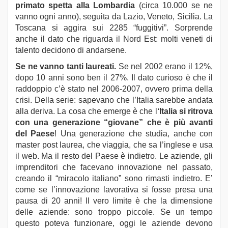
primato spetta alla Lombardia
(circa 10.000 se ne
vanno ogni anno), seguita da Lazio, Veneto, Sicilia. La
Toscana si aggira sui 2285 “fuggitivi”. Sorprende
anche il dato che riguarda il Nord Est: molti veneti di
talento decidono di andarsene.
Se ne vanno tanti laureati.
Se nel 2002 erano il 12%,
dopo 10 anni sono ben il 27%. Il dato curioso è che il
raddoppio c’è stato nel 2006-2007, ovvero prima della
crisi. Della serie: sapevano che l’Italia sarebbe andata
alla deriva. La cosa che emerge è che l
‘Italia si ritrova
con una generazione “giovane” che è più avanti
del Paese
! Una generazione che studia, anche con
master post laurea, che viaggia, che sa l’inglese e usa
il web. Ma il resto del Paese è indietro. Le aziende, gli
imprenditori che facevano innovazione nel passato,
creando il “miracolo italiano” sono rimasti indietro. E’
come se l’innovazione lavorativa si fosse presa una
pausa di 20 anni! Il vero limite è che la dimensione
delle aziende: sono troppo piccole. Se un tempo
questo poteva funzionare, oggi le aziende devono