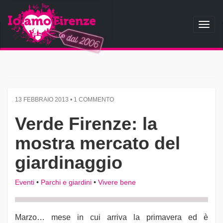
Toggl
naviga
13 FEBBRAIO 2013 • 1 COMMENTO
Verde Firenze: la
mostra mercato del
giardinaggio
Eventi
•
Parchi e giardini
•
Vivere bene
Marzo… mese in cui arriva la primavera ed è